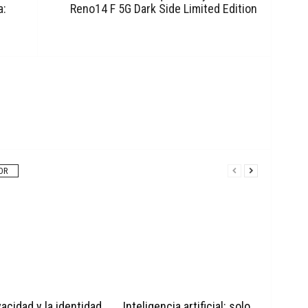
a:
Reno14 F 5G Dark Side Limited Edition
OR
vacidad y la identidad
Inteligencia artificial: solo