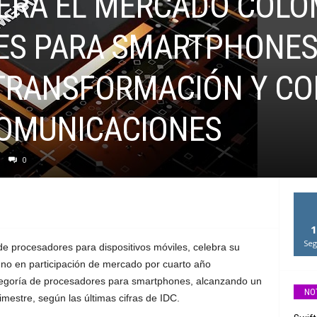
DERA EL MERCADO COLO
S PARA SMARTPHONES
TRANSFORMACIÓN Y CO
COMUNICACIONES
0
1
Seg
 de procesadores para dispositivos móviles, celebra su
o en participación de mercado por cuarto año
tegoría de procesadores para smartphones, alcanzando un
NO
rimestre, según las últimas cifras de IDC.