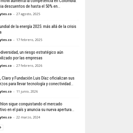
 móvil aumenta la competencia en Colombia:
ia descuentos de hasta el 50% en...
tes.co
-
27 agosto, 2025
ndial de la energía 2025: más allá de la crisis
a
tes.co
-
17 febrero, 2025
odiversidad, un riesgo estratégico aún
ibilizado por las empresas
tes.co
-
27 febrero, 2026
 Claro y Fundación Luis Díaz oficializan sus
rzos para llevar tecnología y conectividad...
tes.co
-
11 junio, 2026
hlon sigue conquistando el mercado
ivo en el país y anuncia su nueva apertura...
tes.co
-
22 marzo, 2024