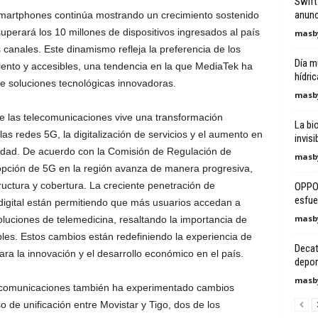
Swift
anunc
martphones continúa mostrando un crecimiento sostenido
uperará los 10 millones de dispositivos ingresados al país
masby
 canales. Este dinamismo refleja la preferencia de los
Día mu
ento y accesibles, una tendencia en la que MediaTek ha
hídric
 de soluciones tecnológicas innovadoras.
masby
de las telecomunicaciones vive una transformación
La bi
as redes 5G, la digitalización de servicios y el aumento en
invis
cidad. De acuerdo con la Comisión de Regulación de
masby
pción de 5G en la región avanza de manera progresiva,
uctura y cobertura. La creciente penetración de
OPPO,
esfue
digital están permitiendo que más usuarios accedan a
masby
soluciones de telemedicina, resaltando la importancia de
bles. Estos cambios están redefiniendo la experiencia de
Decat
a la innovación y el desarrollo económico en el país.
deport
masby
lecomunicaciones también ha experimentado cambios
 de unificación entre Movistar y Tigo, dos de los