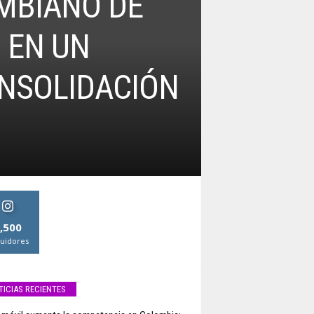
MBIANO DE
 EN UN
NSOLIDACIÓN
,500
uidores
TICIAS RECIENTES