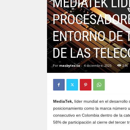
MEDIATEK LI
PROCESADORE
ENTORNO DE 
DE LAS TELE
Por
masbytes.co
-
4 diciembre, 2025
246
MediaTek,
líder mundial en el desarrollo
posicionamiento como la marca número un
consecutivo en Colombia dentro de la ca
58% de participación al cierre del tercer t