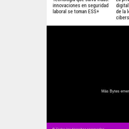
innovaciones en seguridad
digita
laboral se toman ESS+
de la 
ciber
Más Bytes emerg
© Todos los derechos reservados