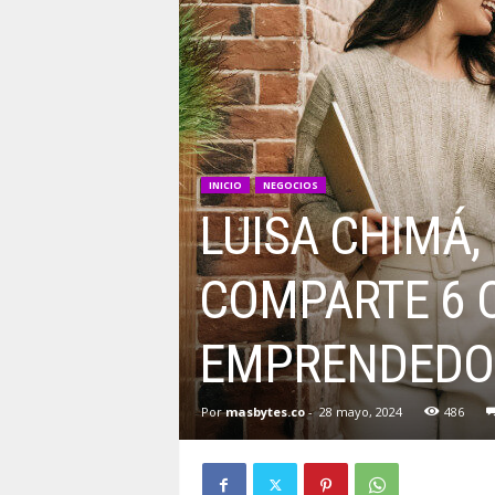
INICIO
NEGOCIOS
LUISA CHIMÁ,
COMPARTE 6 
EMPRENDEDOR
Por
masbytes.co
-
28 mayo, 2024
486