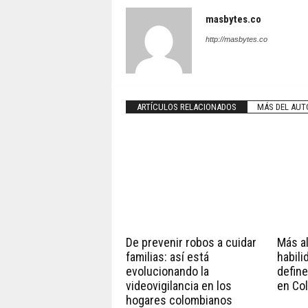
masbytes.co
http://masbytes.co
ARTÍCULOS RELACIONADOS
MÁS DEL AUT
De prevenir robos a cuidar
Más all
familias: así está
habili
evolucionando la
define
videovigilancia en los
en Co
hogares colombianos