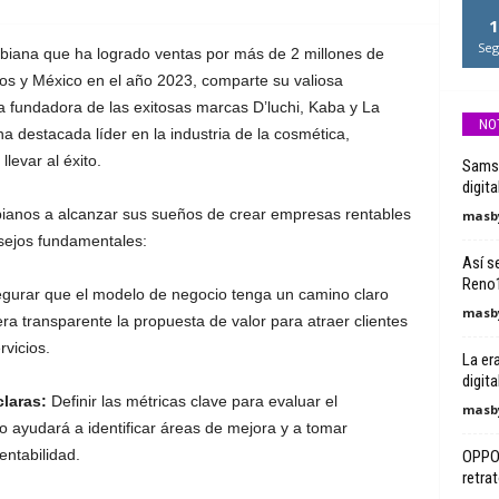
1
Seg
biana que ha logrado ventas por más de 2 millones de
os y México en el año 2023, comparte su valiosa
a fundadora de las exitosas marcas D’luchi, Kaba y La
NO
 destacada líder en la industria de la cosmética,
evar al éxito.
Samsu
digit
ianos a alcanzar sus sueños de crear empresas rentables
masby
sejos fundamentales:
Así s
Reno1
gurar que el modelo de negocio tenga un camino claro
masby
ra transparente la propuesta de valor para atraer clientes
rvicios.
La era
digit
claras:
Definir las métricas clave para evaluar el
masby
o ayudará a identificar áreas de mejora y a tomar
entabilidad.
OPPO 
retra