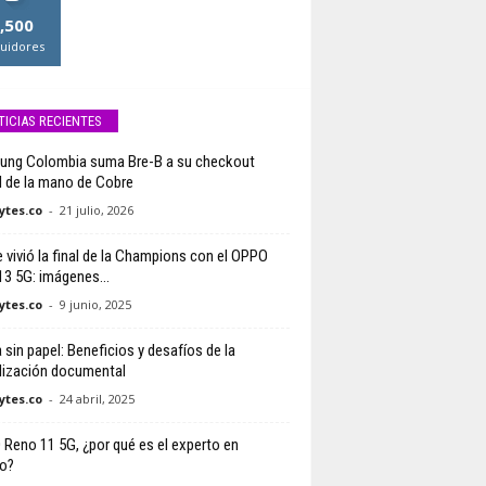
,500
uidores
TICIAS RECIENTES
ng Colombia suma Bre-B a su checkout
al de la mano de Cobre
tes.co
-
21 julio, 2026
e vivió la final de la Champions con el OPPO
3 5G: imágenes...
tes.co
-
9 junio, 2025
 sin papel: Beneficios y desafíos de la
alización documental
tes.co
-
24 abril, 2025
Reno 11 5G, ¿por qué es el experto en
to?