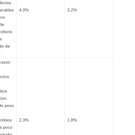
fectos
lerables
4,0%
3,2%
ano
 de
“efecto
s
lo de
.
 casos
ectos
dica
ción.
de peso
ambios
2,3%
1,8%
da poco
estudio