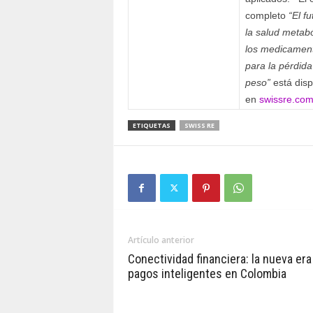
completo
“El f
la salud metabó
los medicamen
para la pérdida
peso”
está disp
en
swissre.co
ETIQUETAS
SWISS RE
Artículo anterior
Conectividad financiera: la nueva era
pagos inteligentes en Colombia