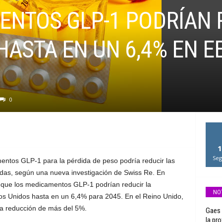
ENTOS GLP-1 PODRÍAN 
ASTA EN UN 6,4% EN EE
0
1
Seg
entos GLP-1 para la pérdida de peso podría reducir las
adas, según una nueva investigación de Swiss Re. En
 que los medicamentos GLP-1 podrían reducir la
NO
os Unidos hasta en un 6,4% para 2045. En el Reino Unido,
na reducción de más del 5%.
Gaes 
la pr