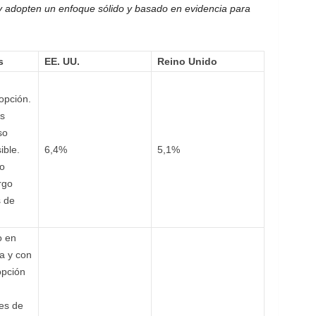
y adopten un enfoque sólido y basado en evidencia para
s
EE. UU.
Reino Unido
opción.
s
so
ible.
6,4%
5,1%
o
rgo
 de
o en
a y con
opción
es de