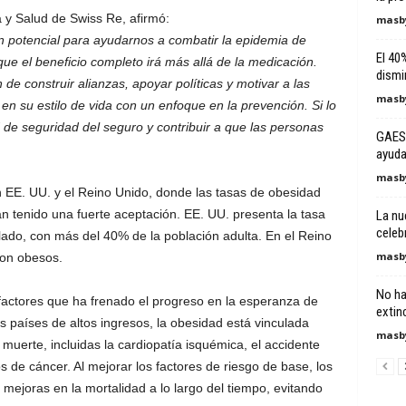
y Salud de Swiss Re, afirmó:
masby
 potencial para ayudarnos a combatir la epidemia de
El 40
ue el beneficio completo irá más allá de la medicación.
dismi
 construir alianzas, apoyar políticas y motivar a las
masby
 en su estilo de vida con un enfoque en la prevención. Si lo
 de seguridad del seguro y contribuir a que las personas
GAES 
ayuda 
masby
n EE. UU. y el Reino Unido, donde las tasas de obesidad
 tenido una fuerte aceptación. EE. UU. presenta la tasa
La nu
celeb
ado, con más del 40% de la población adulta. En el Reino
masby
son obesos.
No ha
factores que ha frenado el progreso en la esperanza de
extin
s países de altos ingresos, la obesidad está vinculada
masby
muerte, incluidas la cardiopatía isquémica, el accidente
os de cáncer. Al mejorar los factores de riesgo de base, los
ejoras en la mortalidad a lo largo del tiempo, evitando