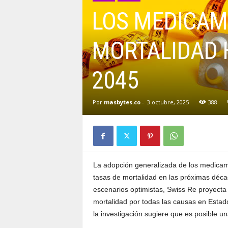
LOS MEDICAM
MORTALIDAD H
2045
Por
masbytes.co
-
3 octubre, 2025
388
La adopción generalizada de los medicam
tasas de mortalidad en las próximas déc
escenarios optimistas, Swiss Re proyecta
mortalidad por todas las causas en Estad
la investigación sugiere que es posible u