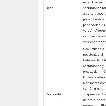
estabilizarse. E
Base
secundarios to
a corto y medi
plazo. Pérdida
peso variable (
yo-yo”). Alguno
cambios de esti
vida esperados
Uso limitado a
resistentes al
tratamiento. Ef
secundarios y
precaución mé
limitan la adop
Recuperación 
común tras la
Pesimista
suspensión. C
de estilo de vi
aplicados. El 