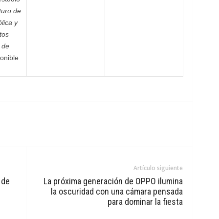
uturo de
lica y
tos
 de
onible
m
Artículo siguiente
 de
La próxima generación de OPPO ilumina
la oscuridad con una cámara pensada
para dominar la fiesta