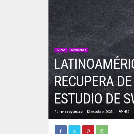
INICIO
NEGOCIOS
LATINOAMÉRIC
RECUPERA DE 
ESTUDIO DE S
Por
masbytes.co
-
12 octubre, 2023
489