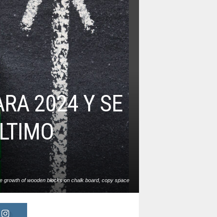
RA 2024 Y SE
LTIMO
e growth of wooden blocks on chalk board, copy space