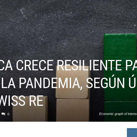
A CRECE RESILIENTE PA
LA PANDEMIA, SEGÚN Ú
WISS RE
0
Economic graph of intens