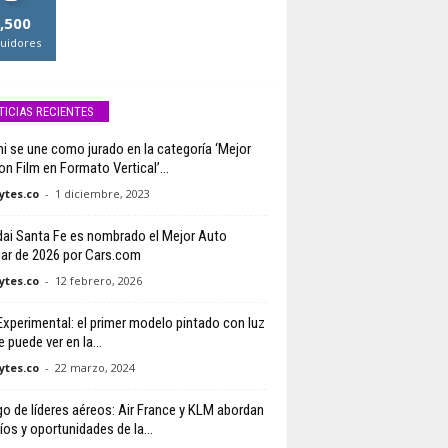
,500
uidores
TICIAS RECIENTES
i se une como jurado en la categoría ‘Mejor
on Film en Formato Vertical’...
tes.co
-
1 diciembre, 2023
ai Santa Fe es nombrado el Mejor Auto
iar de 2026 por Cars.com
tes.co
-
12 febrero, 2026
Experimental: el primer modelo pintado con luz
 puede ver en la...
tes.co
-
22 marzo, 2024
go de líderes aéreos: Air France y KLM abordan
íos y oportunidades de la...