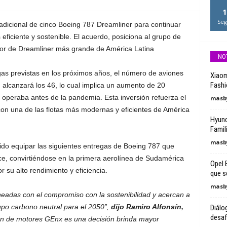
1
Seg
dicional de cinco Boeing 787 Dreamliner para continuar
iciente y sostenible. El acuerdo, posiciona al grupo de
or de Dreamliner más grande de América Latina
NO
as previstas en los próximos años, el número de aviones
Xiaom
Fashi
alcanzará los 46, lo cual implica un aumento de 20
 operaba antes de la pandemia. Esta inversión refuerza el
masby
n una de las flotas más modernas y eficientes de América
Hyund
Famil
masby
do equipar las siguientes entregas de Boeing 787 que
, convirtiéndose en la primera aerolínea de Sudamérica
Opel 
 su alto rendimiento y eficiencia.
que se
masby
eadas con el compromiso con la sostenibilidad y acercan a
po carbono neutral para el 2050”,
dijo Ramiro Alfonsín,
Diálo
desaf
ón de motores GEnx es una decisión brinda mayor