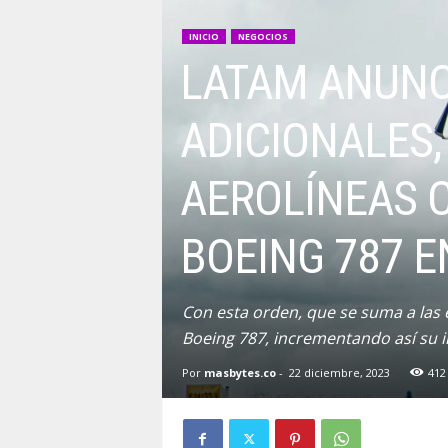
INICIO
NEGOCIOS
LATAM ANUNCI
ADICIONALES,
AEROLÍNEAS 
BOEING 787 E
Con esta orden, que se suma a las 
Boeing 787, incrementando así su i
Por
masbytes.co
-
22 diciembre, 2023
412