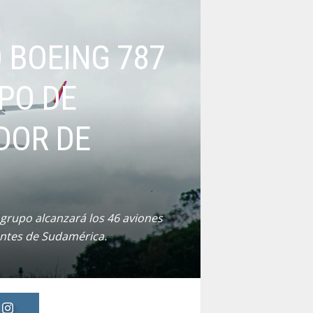
 BOEING 787
PO DE
DOR DE
 grupo alcanzará los 46 aviones
entes de Sudamérica.