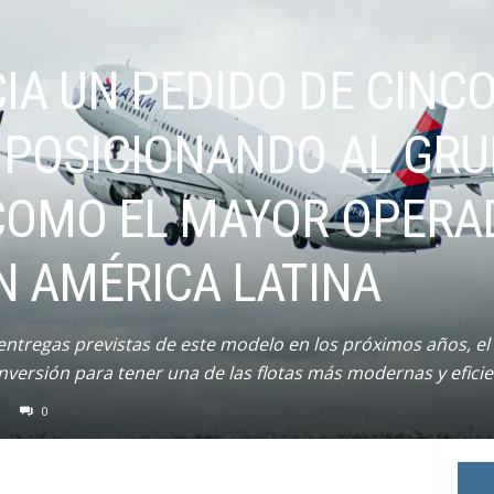
A UN PEDIDO DE CINCO
 POSICIONANDO AL GRU
COMO EL MAYOR OPERA
N AMÉRICA LATINA
entregas previstas de este modelo en los próximos años, el
nversión para tener una de las flotas más modernas y efici
0