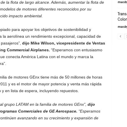
masby
o de la flota de largo alcance. Además, aumentar la flota de
 modelos de motores diferentes reconocidos por su
Trans
ucido impacto ambiental.
Colom
masby
iado para apoyar los objetivos de sostenibilidad y
 la aerolínea un rendimiento excepcional, capacidad de
 pasajeros”,
dijo Mike Wilson, vicepresidente de Ventas
eing Commercial Airplanes.
“Esperamos con entusiasmo
ue conecta América Latina con el mundo y marca la
ra”.
amilia de motores GEnx tiene más de 50 millones de horas
2011 y es el motor de mayor potencia y venta más rápida
 y en lista de espera, incluyendo repuestos.
 al grupo LATAM en la familia de motores GEnx”,
dijo
rogramas Comerciales de GE Aerospace.
“Esperamos
ontinúen avanzando en su crecimiento y expansión de