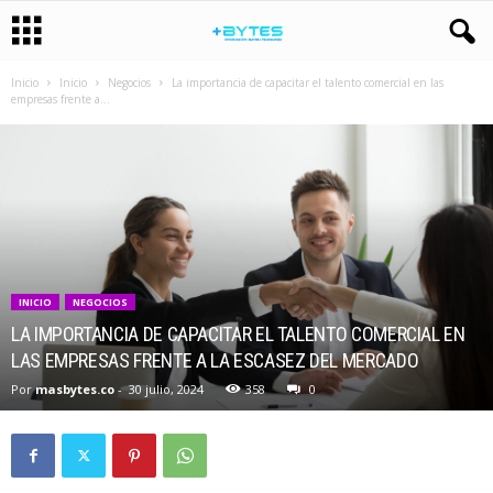
Inicio
Inicio
Negocios
La importancia de capacitar el talento comercial en las
empresas frente a...
INICIO
NEGOCIOS
LA IMPORTANCIA DE CAPACITAR EL TALENTO COMERCIAL EN
LAS EMPRESAS FRENTE A LA ESCASEZ DEL MERCADO
Por
masbytes.co
-
30 julio, 2024
358
0