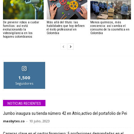
De prevenir robos a cuidar
Más allá del título: las
Menos químicos, más
familias: así está
habilidades que hoy definen
conciencia: así cambia el
evolucionando la
el éxito profesional en
consumo de la cosmética en
videovigilancia en los
Colombia
Colombia
hogares colombianos
1,500
Seguidores
NOTICIAS RECIENTES
Jumbo inaugura su tienda número 42 en Atrio,activo del portafolio de Pei
masbytes.co
-
10 julio, 2023
Carreras clave en el sector financiero: 5 profesiones demandadas en el