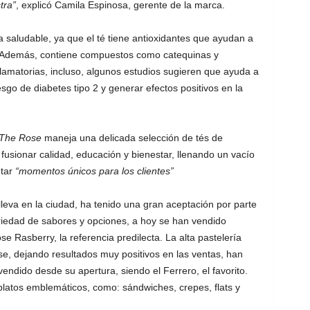
tra”
, explicó Camila Espinosa, gerente de la marca.
 saludable, ya que el té tiene antioxidantes que ayudan a
o. Además, contiene compuestos como catequinas y
flamatorias, incluso, algunos estudios sugieren que ayuda a
esgo de diabetes tipo 2 y generar efectos positivos en la
The Rose
maneja una delicada selección de tés de
usionar calidad, educación y bienestar, llenando un vacío
ntar
“momentos únicos para los clientes”
leva en la ciudad, ha tenido una gran aceptación por parte
variedad de sabores y opciones, a hoy se han vendido
se Rasberry, la referencia predilecta. La alta pastelería
e, dejando resultados muy positivos en las ventas, han
endido desde su apertura, siendo el Ferrero, el favorito.
platos emblemáticos, como: sándwiches, crepes, flats y