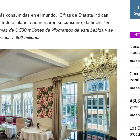
1
Seg
más consumidas en el mundo. Cifras de Statista indican
n todo el planeta aumentaron su consumo, de hecho “
en
 más de 6.500 millones de kilogramos de esta bebida y se
NO
e los 7.600 millones
”.
Iberi
incorp
masby
Conoz
event
masby
ASUS 
y ref
masby
Los C
produc