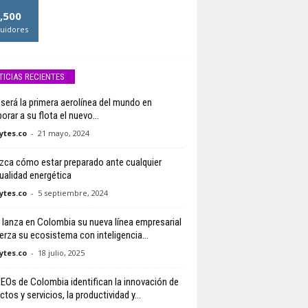
,500
uidores
TICIAS RECIENTES
a será la primera aerolínea del mundo en
orar a su flota el nuevo...
tes.co
-
21 mayo, 2024
ca cómo estar preparado ante cualquier
ualidad energética
tes.co
-
5 septiembre, 2024
lanza en Colombia su nueva línea empresarial
uerza su ecosistema con inteligencia...
tes.co
-
18 julio, 2025
EOs de Colombia identifican la innovación de
tos y servicios, la productividad y...