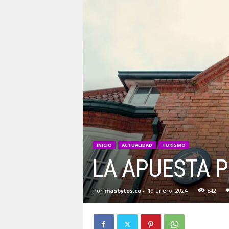
INICIO
ACTUALIDAD
TURISMO
LA APUESTA P
Por
masbytes.co
-
19 enero, 2024
542