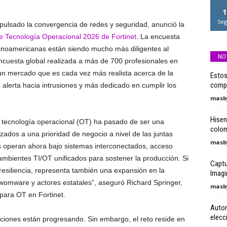
1
Seg
impulsado la convergencia de redes y seguridad, anunció la
e Tecnología Operacional 2026 de Fortinet
. La encuesta
tinoamericanas están siendo mucho más diligentes al
NO
ncuesta global realizada a más de 700 profesionales en
 un mercado que es cada vez más realista acerca de la
Estos
compr
alerta hacia intrusiones y más dedicado en cumplir los
masby
Hisen
da tecnología operacional (OT) ha pasado de ser una
colo
ados a una prioridad de negocio a nivel de las juntas
masby
es operan ahora bajo sistemas interconectados, acceso
ambientes TI/OT unificados para sostener la producción. Si
Captu
 resiliencia, representa también una expansión en la
Imagi
womware y actores estatales”, aseguró Richard Springer,
masby
para OT en Fortinet.
Auton
elecc
iones están progresando. Sin embargo, el reto reside en