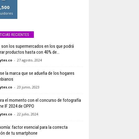
,500
uidores
TICIAS RECIENTES
 son los supermercados en los que podrá
ar productos hasta con 40% de...
tes.co
-
27 agosto, 2024
se la marca que se adueña de los hogares
mbianos
tes.co
-
23 junio, 2023
ra el momento con el concurso de fotografía
ne IF 2024 de OPPO
tes.co
-
22 julio, 2024
omía: factor esencial para la correcta
ión de tu smartphone