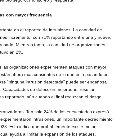
remoto seguro, monitoreo y respuesta.
das con mayor frecuencia
rtante en el reporteo de intrusiones. La cantidad de
ones incrementó, con 71% reportando entre una y nueve,
sado. Mientras tanto, la cantidad de organizaciones
tuvo en 2%.
s las organizaciones experimenten ataques con mayor
 están ahora más consientes de lo que está pasando en
rase “ninguna intrusión detectada” puede ser engañosa
da. Capacidades de detección mejoradas, resultan
s reportado, aún cuando al final reduzcan el riesgo.
peranzadoras. Tan solo 24% de los encuestados expresó
experimentaron intrusiones, un importante decrecimiento
023. Esto indica que probablemente existe mejor
ual ayuda a limitar la expansión de los ataques.