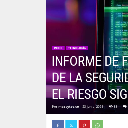
INICIO
TECNOLOGÍA
INFORME DE 
DE LA SEGURI
EL RIESGO S
Por
masbytes.co
-
23 junio, 2026
83