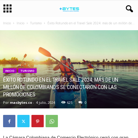
Inicio
Inicio
Turismo
Éxito Rotundo en el Travel Sale 2024: más de un millón de...
INICIO
TURISMO
ÉXITO ROTUNDO EN EL TRAVEL SALE 2024: MÁS DE UN
MILLÓN DE COLOMBIANOS SE CONECTARON CON LAS
PROMOCIONES
Por
masbytes.co
-
4 julio, 2024
625
0
La Cámara Colombiana de Comercio Electrónico cerró con gran