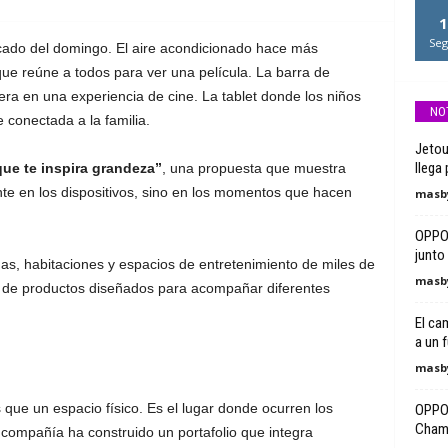
1
Seg
ado del domingo. El aire acondicionado hace más
 que reúne a todos para ver una película. La barra de
ra en una experiencia de cine. La tablet donde los niños
NO
 conectada a la familia.
Jetou
llega
que te inspira grandeza”
, una propuesta que muestra
te en los dispositivos, sino en los momentos que hacen
masby
OPPO 
junto
as, habitaciones y espacios de entretenimiento de miles de
masby
 de productos diseñados para acompañar diferentes
El ca
a un 
masby
ue un espacio físico. Es el lugar donde ocurren los
OPPO 
Cham
compañía ha construido un portafolio que integra