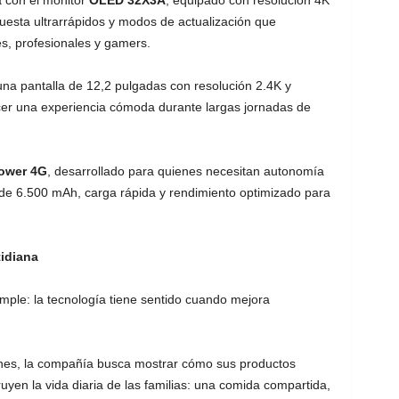
 con el monitor
OLED 32X3A
, equipado con resolución 4K
esta ultrarrápidos y modos de actualización que
s, profesionales y gamers.
 una pantalla de 12,2 pulgadas con resolución 2.4K y
cer una experiencia cómoda durante largas jornadas de
ower 4G
, desarrollado para quienes necesitan autonomía
a de 6.500 mAh, carga rápida y rendimiento optimizado para
idiana
mple: la tecnología tiene sentido cuando mejora
ones, la compañía busca mostrar cómo sus productos
yen la vida diaria de las familias: una comida compartida,