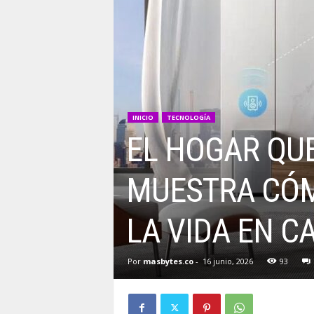
INICIO
TECNOLOGÍA
EL HOGAR QUE
MUESTRA CÓ
LA VIDA EN C
Por
masbytes.co
-
16 junio, 2026
93