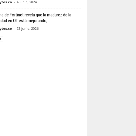
tes.co
-
4 junio, 2024
me de Fortinet revela que la madurez de la
idad en OT está mejorando,...
tes.co
-
23 junio, 2026