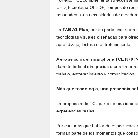
Por ello, TCL complementa su ecosistema
UHD, tecnología OLED+, tiempos de respu
responden a las necesidades de creadore
La
TAB A1 Plus
, por su parte, incorpora
tecnologías visuales diseñadas para ofre
aprendizaje, lectura o entretenimiento.
A ello se suma el smartphone
TCL K70 P
durante todo el día gracias a una baterí
trabajo, entretenimiento y comunicación.
Más que tecnología, una presencia cot
La propuesta de TCL parte de una idea si
experiencias reales.
Por eso, más que hablar de especificaci
forman parte de los momentos que constru