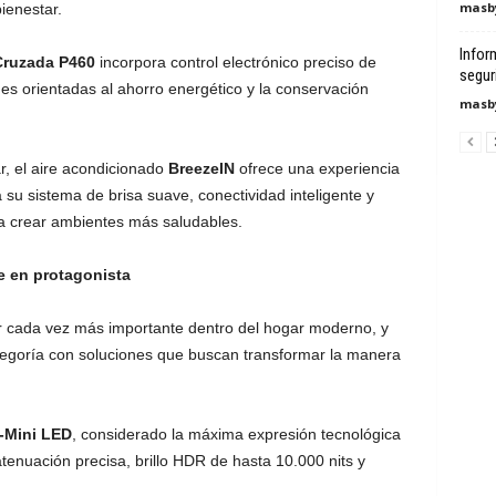
masby
ienestar.
Infor
Cruzada P460
incorpora control electrónico preciso de
segur
nes orientadas al ahorro energético y la conservación
masby
r, el aire acondicionado
BreezeIN
ofrece una experiencia
 su sistema de brisa suave, conectividad inteligente y
 a crear ambientes más saludables.
e en protagonista
r cada vez más importante dentro del hogar moderno, y
tegoría con soluciones que buscan transformar la manera
-Mini LED
, considerado la máxima expresión tecnológica
enuación precisa, brillo HDR de hasta 10.000 nits y