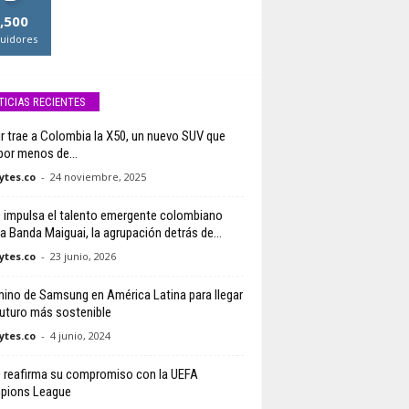
,500
uidores
TICIAS RECIENTES
r trae a Colombia la X50, un nuevo SUV que
 por menos de...
tes.co
-
24 noviembre, 2025
impulsa el talento emergente colombiano
 a Banda Maiguai, la agrupación detrás de...
tes.co
-
23 junio, 2026
mino de Samsung en América Latina para llegar
futuro más sostenible
tes.co
-
4 junio, 2024
reafirma su compromiso con la UEFA
pions League