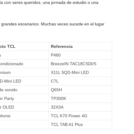
da con seres queridos, una jornada de estudio o una
 grandes escenarios. Muchas veces sucede en el lugar
cto TCL
Referencia
a
P460
condicionado
BreezeIN TAC18CSDI/S
emium
X11L SQD-Mini LED
D-Mini LED
C7L
de sonido
Q65H
r Party
TP300K
or OLED
32X3A
phone
TCL K70 Power 4G
TCL TAB A1 Plus