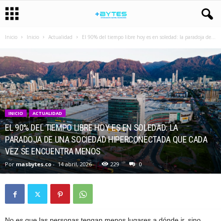
Inicio
Inicio
Actualidad
El 90% del tiempo libre hoy es en soledad: la paradoja de...
INICIO
ACTUALIDAD
EL 90% DEL TIEMPO LIBRE HOY ES EN SOLEDAD: LA
PARADOJA DE UNA SOCIEDAD HIPERCONECTADA QUE CADA
VEZ SE ENCUENTRA MENOS
Por
masbytes.co
-
14 abril, 2026
229
0
No es que las personas tengan menos lugares a dónde ir, sino