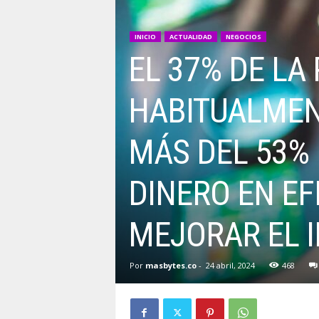
INICIO
ACTUALIDAD
NEGOCIOS
EL 37% DE L
HABITUALMEN
MÁS DEL 53% 
DINERO EN EF
MEJORAR EL 
Por
masbytes.co
-
24 abril, 2024
468