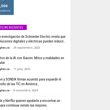
,500
uidores
TICIAS RECIENTES
 investigación de Schneider Electric revela que
luciones digitales y eléctricas pueden reducir...
tes.co
-
29 septiembre, 2023
tos de la IA con Xiaomi: Mitos y realidades en
ular
tes.co
-
11 julio, 2025
i y SONDA firman acuerdo para expandir el
ollo de las TIC en América...
tes.co
-
8 noviembre, 2024
e y Netflix quieren ayudarte a encontrar un
para continuar viendo las mejores...