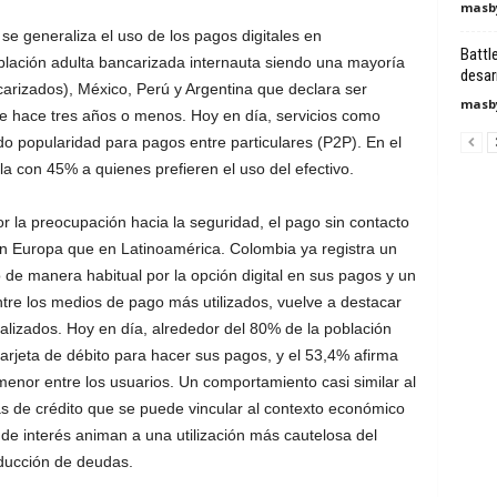
masby
se generaliza el uso de los pagos digitales en
Battl
blación adulta bancarizada internauta siendo una mayoría
desar
carizados), México, Perú y Argentina que declara ser
masby
e hace tres años o menos. Hoy en día, servicios como
o popularidad para pagos entre particulares (P2P). En el
a con 45% a quienes prefieren el uso del efectivo.
la preocupación hacia la seguridad, el pago sin contacto
 en Europa que en Latinoamérica. Colombia ya registra un
de manera habitual por la opción digital en sus pagos y un
re los medios de pago más utilizados, vuelve a destacar
nalizados. Hoy en día, alrededor del 80% de la población
rjeta de débito para hacer sus pagos, y el 53,4% afirma
 menor entre los usuarios. Un comportamiento casi similar al
as de crédito que se puede vincular al contexto económico
s de interés animan a una utilización más cautelosa del
educción de deudas.