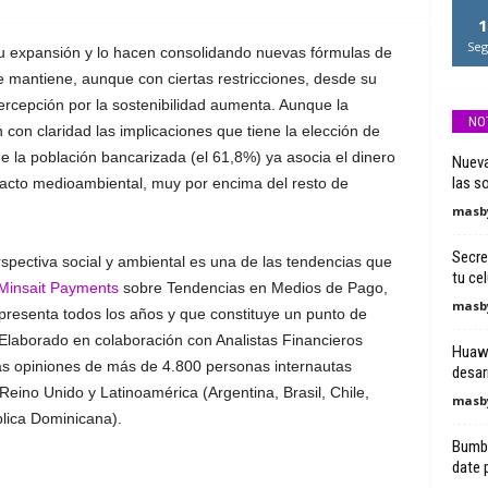
1
Seg
su expansión y lo hacen consolidando nuevas fórmulas de
 mantiene, aunque con ciertas restricciones, desde su
ercepción por la sostenibilidad aumenta. Aunque la
NO
 con claridad las implicaciones que tiene la elección de
 la población bancarizada (el 61,8%) ya asocia el dinero
Nueva
las so
acto medioambiental, muy por encima del resto de
masby
Secre
rspectiva social y ambiental es una de las tendencias que
tu cel
Minsait Payments
sobre Tendencias en Medios de Pago,
masby
resenta todos los años y que constituye un punto de
. Elaborado en colaboración con Analistas Financieros
Huawe
las opiniones de más de 4.800 personas internautas
desarr
Reino Unido y Latinoamérica (Argentina, Brasil, Chile,
masby
lica Dominicana).
Bumbl
date 