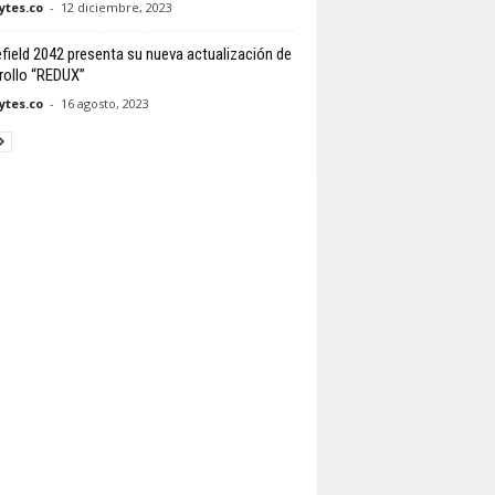
tes.co
-
12 diciembre, 2023
efield 2042 presenta su nueva actualización de
rollo “REDUX”
tes.co
-
16 agosto, 2023