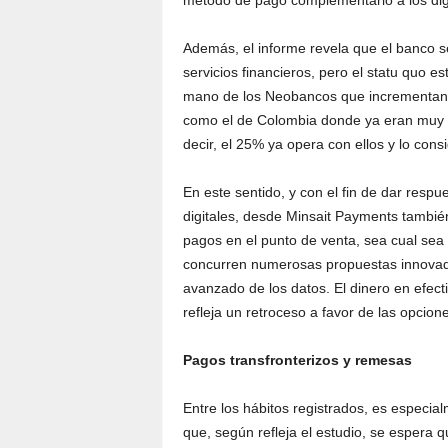
método de pago complementario a los digi
Además, el informe revela que el banco s
servicios financieros, pero el statu quo 
mano de los Neobancos que incrementan 
como el de Colombia donde ya eran muy r
decir, el 25% ya opera con ellos y lo cons
En este sentido, y con el fin de dar res
digitales, desde Minsait Payments también
pagos en el punto de venta, sea cual sea 
concurren numerosas propuestas innovador
avanzado de los datos. El dinero en efec
refleja un retroceso a favor de las opcione
Pagos transfronterizos y remesas
Entre los hábitos registrados, es especia
que, según refleja el estudio, se espera q