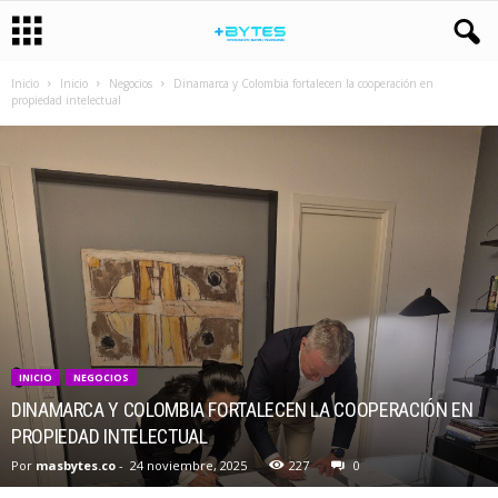
Inicio
Inicio
Negocios
Dinamarca y Colombia fortalecen la cooperación en
propiedad intelectual
INICIO
NEGOCIOS
DINAMARCA Y COLOMBIA FORTALECEN LA COOPERACIÓN EN
PROPIEDAD INTELECTUAL
Por
masbytes.co
-
24 noviembre, 2025
227
0