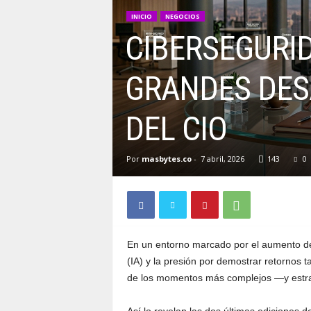
INICIO
NEGOCIOS
CIBERSEGURIDA
GRANDES DES
DEL CIO
Por
masbytes.co
-
7 abril, 2026
143
0
En un entorno marcado por el aumento de lo
(IA) y la presión por demostrar retornos t
de los momentos más complejos —y estrat