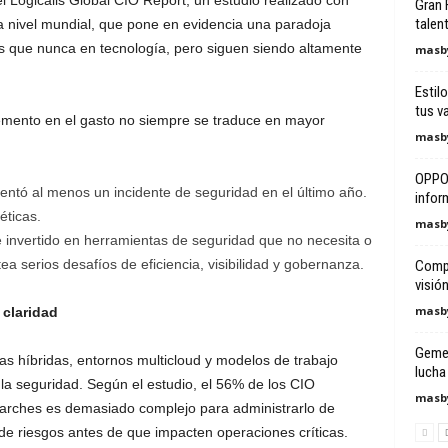
el Logicalis Global CIO Report, un estudio realizado con
Gran 
talen
a nivel mundial, que pone en evidencia una paradoja
ás que nunca en tecnología, pero siguen siendo altamente
masby
Estilo
tus v
cremento en el gasto no siempre se traduce en mayor
masby
OPPO 
ntó al menos un incidente de seguridad en el último año.
infor
éticas.
masby
 invertido en herramientas de seguridad que no necesita o
ea serios desafíos de eficiencia, visibilidad y gobernanza.
Compr
visió
masby
 claridad
Gemel
ras híbridas, entornos multicloud y modelos de trabajo
lucha
 la seguridad. Según el estudio, el 56% de los CIO
masby
parches es demasiado complejo para administrarlo de
 de riesgos antes de que impacten operaciones críticas.