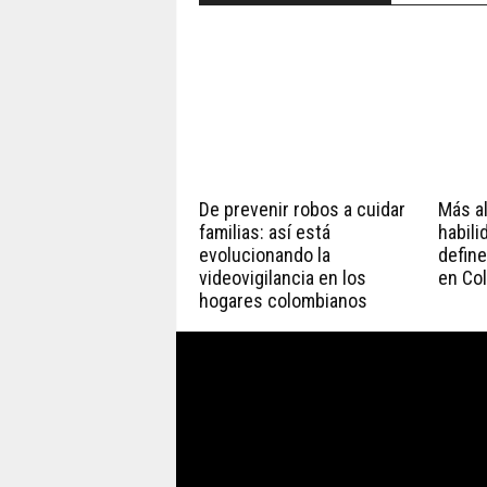
De prevenir robos a cuidar
Más all
familias: así está
habili
evolucionando la
define
videovigilancia en los
en Co
hogares colombianos