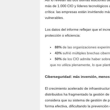
Así lo revelan las dos últimas ediciones d
más de 1.000 CIO y líderes tecnológicos 
crítica: las empresas están invirtiendo m
vulnerables.
Los datos del informe reflejan que el in
protección o eficiencia:
88%
de las organizaciones experime
43%
sufrió múltiples brechas cibern
50%
de los CIO admite haber sobre
que no utiliza plenamente, lo que plant
Ciberseguridad: más inversión, menos
El crecimiento acelerado de infraestructu
distribuidos ha fragmentado la gestión de
considera que su sistema de gestión de 
forma efectiva, dificultando la prevención