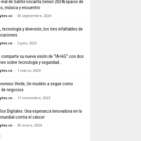
Final de Salitre Encanta Senior 2024Espacio de
to, música y encuentro
tes.co
-
30 septiembre, 2024
, tecnología y diversión, los tres infaltables de
acaciones
tes.co
-
5 julio, 2023
comparte su nueva visión de “IA+6G” con dos
mes sobre tecnología y seguridad...
tes.co
-
1 marzo, 2024
omiso Verde, Un modelo a seguir como
n de negocios
tes.co
-
17 noviembre, 2023
os Digitales: Una esperanza innovadora en la
 mundial contra el cáncer
tes.co
-
30 enero, 2024