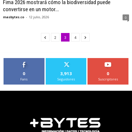
Fima 2026 mostrará cómo la biodiversidad puede
convertirse en un motor...
masbytes.co
-
12 julio, 2026
0
2
3
4
0
3,913
0
Fans
Seguidores
Suscriptores