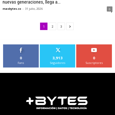
nuevas generaciones, llega a...
masbytes.co
-
31 julio, 2026
0
1
2
3
0
3,913
0
Fans
Seguidores
Suscriptores