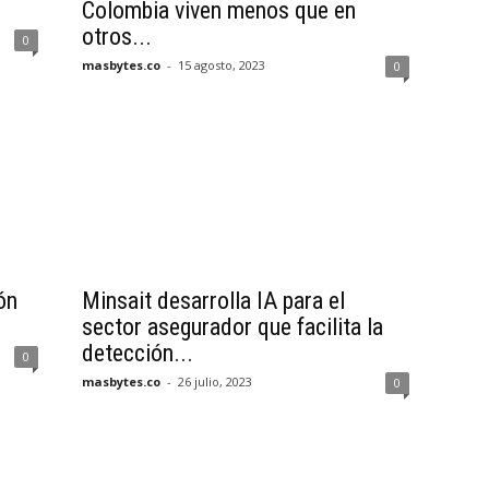
Colombia viven menos que en
otros...
0
masbytes.co
-
15 agosto, 2023
0
ón
Minsait desarrolla IA para el
sector asegurador que facilita la
detección...
0
masbytes.co
-
26 julio, 2023
0