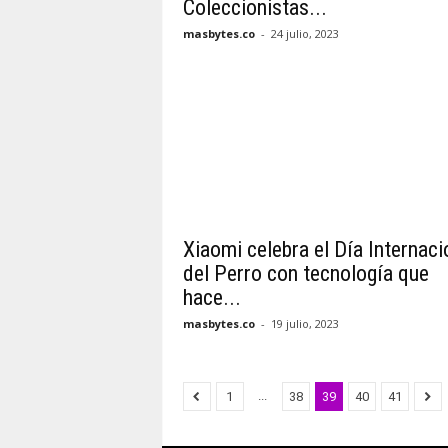
Coleccionistas...
masbytes.co
-
24 julio, 2023
Xiaomi celebra el Día Internaci
del Perro con tecnología que
hace...
masbytes.co
-
19 julio, 2023
...
1
38
39
40
41