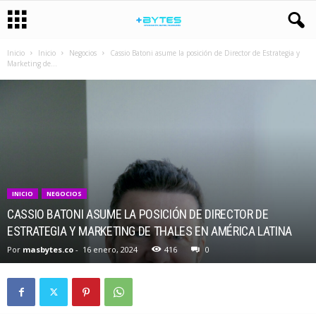
Inicio
Inicio
Negocios
Cassio Batoni asume la posición de Director de Estrategia y
Marketing de...
INICIO
NEGOCIOS
CASSIO BATONI ASUME LA POSICIÓN DE DIRECTOR DE
ESTRATEGIA Y MARKETING DE THALES EN AMÉRICA LATINA
Por
masbytes.co
-
16 enero, 2024
416
0