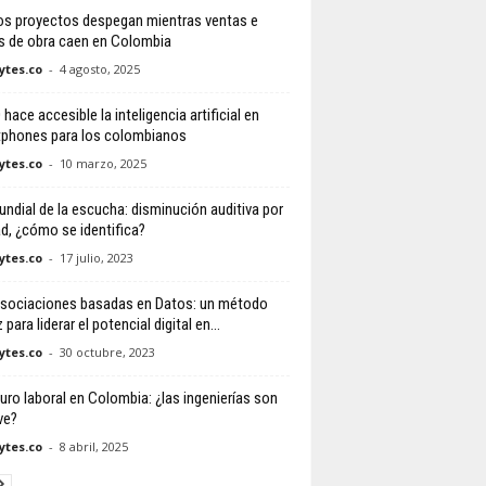
s proyectos despegan mientras ventas e
os de obra caen en Colombia
tes.co
-
4 agosto, 2025
ace accesible la inteligencia artificial en
phones para los colombianos
tes.co
-
10 marzo, 2025
undial de la escucha: disminución auditiva por
ad, ¿cómo se identifica?
tes.co
-
17 julio, 2023
sociaciones basadas en Datos: un método
 para liderar el potencial digital en...
tes.co
-
30 octubre, 2023
turo laboral en Colombia: ¿las ingenierías son
ve?
tes.co
-
8 abril, 2025