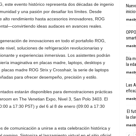
 este evento histórico representa dos décadas de ingenio
Nuevo
inici
munidad y una pasión por desafiar los límites. Desde
e alto rendimiento hasta accesorios innovadores, ROG
masby
ental—convirtiendo ideas audaces en avances reales.
OPPO h
smart
generación de innovaciones en todo el portafolio ROG,
masby
e nivel, soluciones de refrigeración revolucionarias y
ionante y experiencias inmersivas. Los asistentes podrán
Día m
niería imaginativa en placas madre, laptops, desktops y
la ed
placas madre ROG Strix y Crosshair, la serie de laptops
masby
ñadas para ofrecer desempeño, precisión y estilo.
Las A
eficaz
ntados estarán disponibles para demostraciones prácticas
masby
wroom
en The Venetian Expo, Nivel 3, San Polo 3403. El
0:00 a 17:30 PST) y del 6 al 8 de enero (09:00 a 17:30
El fu
la cla
masby
 de comunicación a unirse a esta celebración histórica y
 gaming. Sintoniza el lanzamiento virtual en el sitio oficial