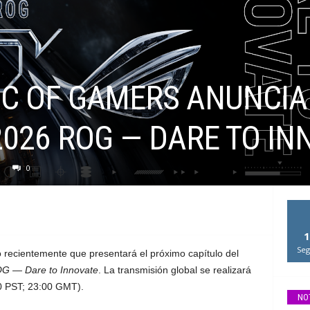
IC OF GAMERS ANUNCIA
2026 ROG — DARE TO IN
0
1
Seg
ecientemente que presentará el próximo capítulo del
G — Dare to Innovate
. La transmisión global se realizará
0 PST; 23:00 GMT).
NO