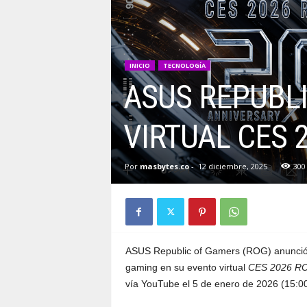
INICIO
TECNOLOGÍA
ASUS REPUBL
VIRTUAL CES 
Por
masbytes.co
-
12 diciembre, 2025
300
ASUS Republic of Gamers (ROG) anunció r
gaming en su evento virtual
CES 2026 RO
vía YouTube el 5 de enero de 2026 (15:0