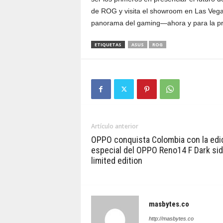
de ROG y visita el showroom en Las Vega
panorama del gaming—ahora y para la pr
ETIQUETAS
ASUS
ROG
Artículo anterior
OPPO conquista Colombia con la edi
especial del OPPO Reno14 F Dark si
limited edition
masbytes.co
http://masbytes.co