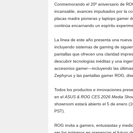
Conmemorando el 20º aniversario de ROG,
incansable, avances impulsados por la co
placas madre pioneras y laptops gamer d
continúa encarnando un espíritu experim
La línea de este año presenta una nueva 
incluyendo sistemas de gaming de siguient
pantallas que ofrecen una claridad impres
descubrir tecnologías inéditas y una inge
accesorios gamer—incluyendo las últimas 
Zephyrus y las pantallas gamer ROG, dise
Todos los productos e innovaciones prese
en el
ASUS & ROG CES 2026 Media Sho
showroom estará abierto el 5 de enero (1
PST).
ROG invita a gamers, entusiastas y medios
ser los primeros en presenciar el futuro del