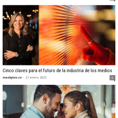
Cinco claves para el futuro de la industria de los medios
masbytes.co
-
21 enero, 2025
0