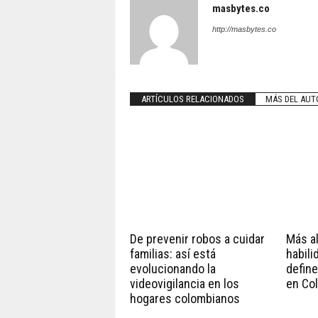
masbytes.co
http://masbytes.co
ARTÍCULOS RELACIONADOS
MÁS DEL AUT
De prevenir robos a cuidar
Más all
familias: así está
habili
evolucionando la
define
videovigilancia en los
en Co
hogares colombianos