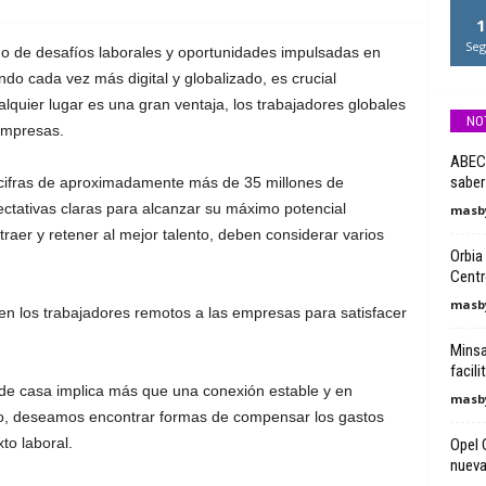
1
Seg
no de desafíos laborales y oportunidades impulsadas en
o cada vez más digital y globalizado, es crucial
quier lugar es una gran ventaja, los trabajadores globales
NO
empresas.
ABECÉ
saber
cifras de aproximadamente más de 35 millones de
ectativas claras para alcanzar su máximo potencial
masby
raer y retener al mejor talento, deben considerar varios
Orbia
Centr
masby
n los trabajadores remotos a las empresas para satisfacer
Minsa
facili
sde casa implica más que una conexión estable y en
masby
o, deseamos encontrar formas de compensar los gastos
to laboral.
Opel 
nueva