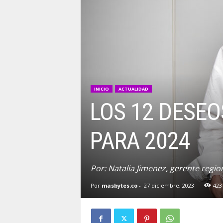
INICIO
ACTUALIDAD
LOS 12 DESE
PARA 2024
Por: Natalia Jimenez, gerente regi
Por
masbytes.co
-
27 diciembre, 2023
423