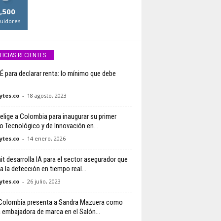
,500
uidores
TICIAS RECIENTES
 para declarar renta: lo mínimo que debe
tes.co
-
18 agosto, 2023
 elige a Colombia para inaugurar su primer
o Tecnológico y de Innovación en...
tes.co
-
14 enero, 2026
it desarrolla IA para el sector asegurador que
ta la detección en tiempo real...
tes.co
-
26 julio, 2023
Colombia presenta a Sandra Mazuera como
 embajadora de marca en el Salón...