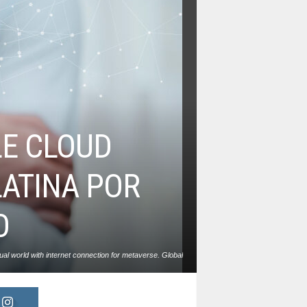
LE CLOUD
LATINA POR
O
ual world with internet connection for metaverse. Global
 and banking financial pass thru application technology
concept.