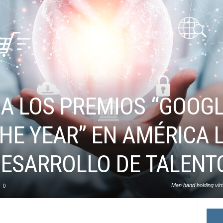
A LOS PREMIOS “GOOG
HE YEAR” EN AMÉRICA 
DESARROLLO DE TALENT
0
Man hand holding virt
business marketing