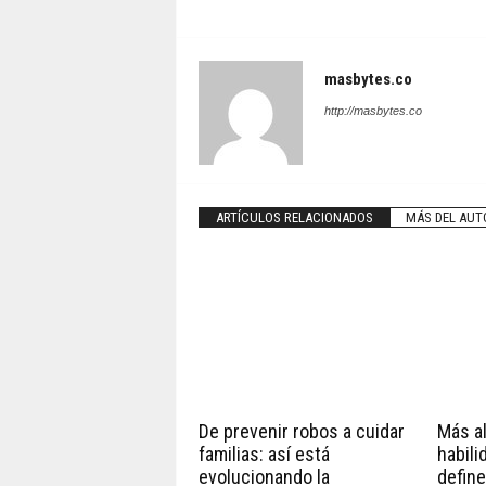
masbytes.co
http://masbytes.co
ARTÍCULOS RELACIONADOS
MÁS DEL AUT
De prevenir robos a cuidar
Más all
familias: así está
habili
evolucionando la
define