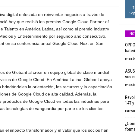
1
Seg
 digital enfocada en reinventar negocios a través de
nció hoy que recibió los premios Google Cloud Partner of
de Talento en América Latina, así como el premio Industry
NO
r Medios y Entretenimiento por segundo año consecutivo.
ant en su conferencia anual Google Cloud Next en San
OPPO A
bater
masby
ASUS 
os de Globant al crear un equipo global de clase mundial
sus n
rvicios de Google Cloud. En América Latina, Globant apoya
masby
 brindándoles la orientación, los recursos y la capacitación
ciones de Google Cloud de alta calidad. Además, la
Revol
 productos de Google Cloud en todas las industrias para
14T y
as tecnologías de vanguardia por parte de los clientes.
Edito
¿Cómo
forma
n el impacto transformador y el valor que los socios han