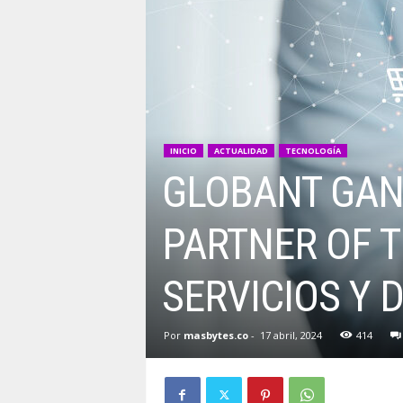
INICIO
ACTUALIDAD
TECNOLOGÍA
GLOBANT GAN
PARTNER OF T
SERVICIOS Y 
Por
masbytes.co
-
17 abril, 2024
414