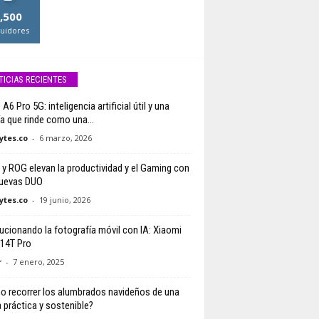
,500
uidores
TICIAS RECIENTES
6 Pro 5G: inteligencia artificial útil y una
ía que rinde como una...
tes.co
-
6 marzo, 2026
y ROG elevan la productividad y el Gaming con
uevas DUO
tes.co
-
19 junio, 2026
ucionando la fotografía móvil con IA: Xiaomi
 14T Pro
r
-
7 enero, 2025
 recorrer los alumbrados navideños de una
 práctica y sostenible?