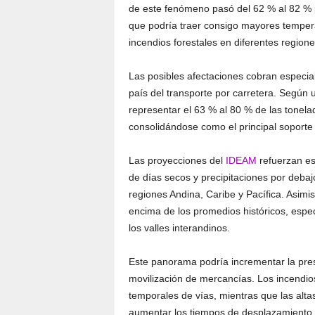
de este fenómeno pasó del 62 % al 82 % p
que podría traer consigo mayores tempera
incendios forestales en diferentes regione
Las posibles afectaciones cobran especial
país del transporte por carretera. Según u
representar el 63 % al 80 % de las tonel
consolidándose como el principal soporte d
Las proyecciones del
IDEAM
refuerzan es
de días secos y precipitaciones por debaj
regiones Andina, Caribe y Pacífica. Asim
encima de los promedios históricos, espec
los valles interandinos.
Este panorama podría incrementar la pres
movilización de mercancías. Los incendio
temporales de vías, mientras que las altas
aumentar los tiempos de desplazamiento