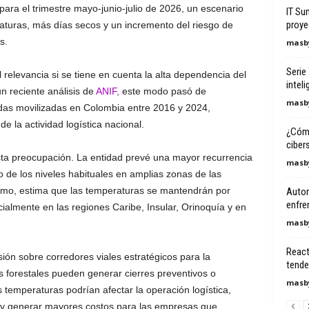
ara el trimestre mayo-junio-julio de 2026, un escenario
IT Su
proye
turas, más días secos y un incremento del riesgo de
s.
masby
Serie
 relevancia si se tiene en cuenta la alta dependencia del
intel
n reciente análisis de
ANIF,
este modo pasó de
masby
adas movilizadas en Colombia entre 2016 y 2024,
e la actividad logística nacional.
¿Cómo
ciber
ta preocupación. La entidad prevé una mayor recurrencia
masby
o de los niveles habituales en amplias zonas de las
ismo, estima que las temperaturas se mantendrán por
Autom
enfre
ialmente en las regiones Caribe, Insular, Orinoquía y en
masby
React
ión sobre corredores viales estratégicos para la
tenden
s forestales pueden generar cierres preventivos o
masby
 temperaturas podrían afectar la operación logística,
 y generar mayores costos para las empresas que