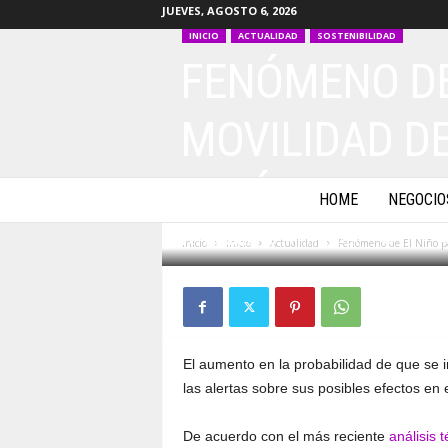
JUEVES, AGOSTO 6, 2026
INICIO
ACTUALIDAD
SOSTENIBILIDAD
FENÓMENO DE
MOVILIDAD D
LOGÍSTICOS 
m
HOME
NEGOCIO
a
s
Por
masbytes.co
-
11 junio, 2026
117
Inicio
Inicio
Actualidad
Fenómeno de El Niño pod
b
y
t
e
s
.
El aumento en la probabilidad de que se 
c
las alertas sobre sus posibles efectos en e
o
De acuerdo con el más reciente
análisis 