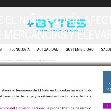
 EL NIÑO PODRÍA AFEC
E MERCANCÍAS Y ELEVA
EN COLOMBIA
S
TECNOLOGÍA
ACTUALIDAD
SOSTENIBILIDAD
SALU
0
ría afectar la movilidad de mercancías y elevar...
1
Seg
instaure el fenómeno de El Niño en Colombia ha encendido
l transporte de carga y la infraestructura logística del país.
NO
técnico del Gobierno nacional
, la probabilidad de desarrollo