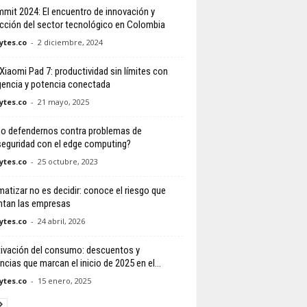
mmit 2024: El encuentro de innovación y
cción del sector tecnológico en Colombia
tes.co
-
2 diciembre, 2024
 Xiaomi Pad 7: productividad sin límites con
igencia y potencia conectada
tes.co
-
21 mayo, 2025
 defendernos contra problemas de
seguridad con el edge computing?
tes.co
-
25 octubre, 2023
atizar no es decidir: conoce el riesgo que
ntan las empresas
tes.co
-
24 abril, 2026
ivación del consumo: descuentos y
cias que marcan el inicio de 2025 en el...
tes.co
-
15 enero, 2025