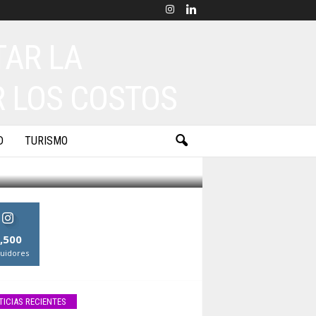
TAR LA
R LOS COSTOS
D
TURISMO
,500
uidores
TICIAS RECIENTES