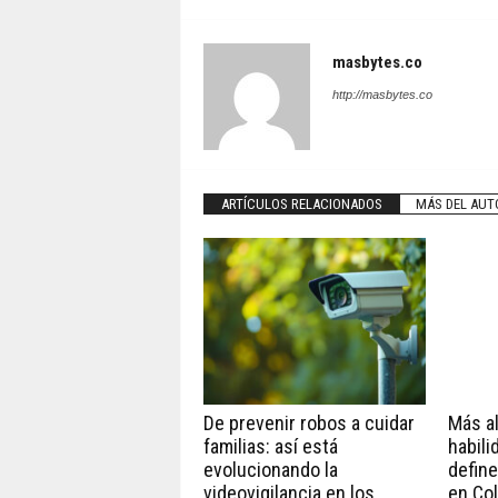
masbytes.co
http://masbytes.co
ARTÍCULOS RELACIONADOS
MÁS DEL AUT
De prevenir robos a cuidar
Más all
familias: así está
habili
evolucionando la
define
videovigilancia en los
en Co