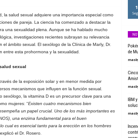
1
Seg
d, la salud sexual adquiere una importancia especial como
aciones de pareja. La ciencia ha comenzado a destacar la
ara una sexualidad plena. Aunque se ha hablado mucho
NO
ógica, investigaciones recientes subrayan su relevancia
l ámbito sexual. El sexólogo de la Clínica de Marly, Dr.
Pokém
de Mu
n entre esta prohormona y la sexualidad.
masby
 salud sexual
Cinco
Amis
través de la exposición solar y en menor medida por
masby
versos mecanismos que influyen en la función sexual.
 sexólogo, la vitamina D es un precursor clave para una
IBM y
omo mujeres: “
Existen cuatro mecanismos bien
soluc
esempeña un papel crucial. Uno de los más importantes es
masby
a (NOS), una enzima fundamental para el buen
o cual es esencial tanto para la erección en los hombres
Incen
contr
 explicó el Dr. Rosero.