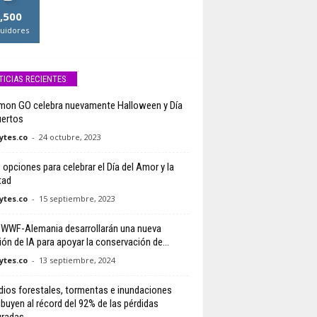
,500
uidores
TICIAS RECIENTES
on GO celebra nuevamente Halloween y Día
ertos
tes.co
-
24 octubre, 2023
 opciones para celebrar el Día del Amor y la
tad
tes.co
-
15 septiembre, 2023
 WWF-Alemania desarrollarán una nueva
ión de IA para apoyar la conservación de...
tes.co
-
13 septiembre, 2024
dios forestales, tormentas e inundaciones
ibuyen al récord del 92% de las pérdidas