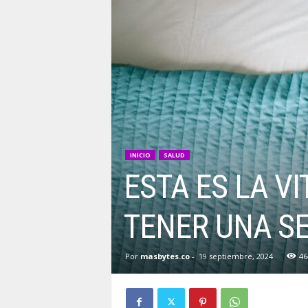
INICIO
SALUD
ESTA ES LA V
TENER UNA S
Por
masbytes.co
-
19 septiembre, 2024
46