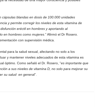
aya la necesidad de una mayor consciencia y posibles
n cápsulas blandas en dosis de 100.000 unidades
rencia y permite corregir los niveles de esta vitamina de
 disfunción eréctil en hombres y aportando al
anto en hombres como mujeres
.” Afirmó el Dr Rosero.
lementación con supervisión médica.
al para la salud sexual, afectando no solo a los
luar y mantener niveles adecuados de esta vitamina es
ual óptimo. Como señaló el Dr. Rosero, “
es importante que
ión a sus niveles de vitamina D, no solo para mejorar su
cer su salud en genera
l”.