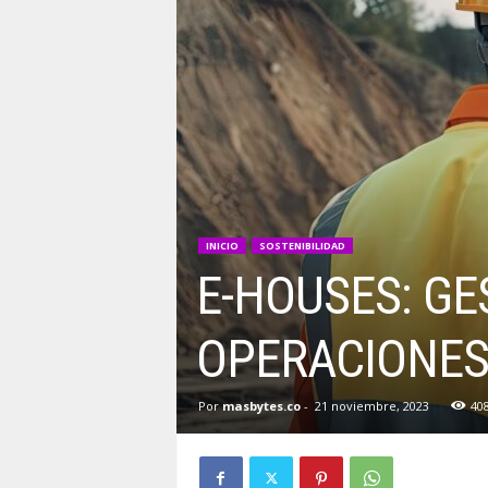
INICIO
SOSTENIBILIDAD
E-HOUSES: GE
OPERACIONES
Por
masbytes.co
-
21 noviembre, 2023
40