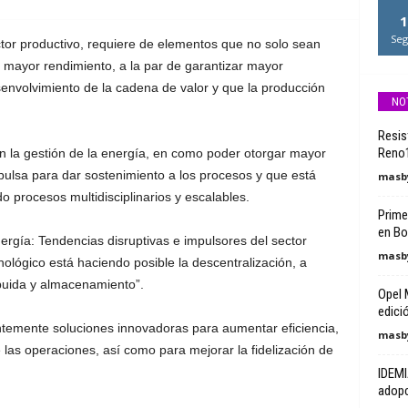
1
Seg
ector productivo, requiere de elementos que no solo sean
 mayor rendimiento, a la par de garantizar mayor
envolvimiento de la cadena de valor y que la producción
NO
Resist
Reno1
n la gestión de la energía, en como poder otorgar mayor
pulsa para dar sostenimiento a los procesos y que está
masby
o procesos multidisciplinarios y escalables.
Prime
en Bo
nergía: Tendencias disruptivas e impulsores del sector
masby
cnológico está haciendo posible la descentralización, a
ibuida y almacenamiento”.
Opel 
edici
emente soluciones innovadoras para aumentar eficiencia,
masby
de las operaciones, así como para mejorar la fidelización de
IDEMI
adopc