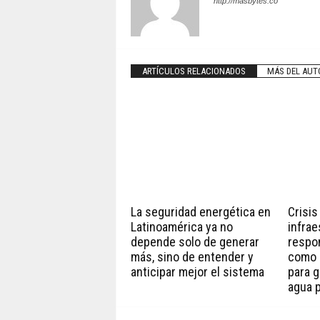
http://masbytes.co
ARTÍCULOS RELACIONADOS
MÁS DEL AUT
La seguridad energética en
Crisis
Latinoamérica ya no
infrae
depende solo de generar
respo
más, sino de entender y
como 
anticipar mejor el sistema
para g
agua p