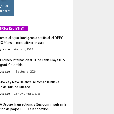
,500
uidores
TICIAS RECIENTES
ente al agua, inteligencia artificial: el OPPO
3 5G es el compañero de viaje...
tes.co
-
6 agosto, 2025
r Torneo Internacional ITF de Tenis Playa BT50
gotá, Colombia
tes.co
-
16 octubre, 2024
Mokka y New Balance se toman la nueva
ón del Run de Guasca
tes.co
-
23 noviembre, 2023
A Secure Transactions y Qualcom impulsan la
ión de pagos CBDC sin conexión