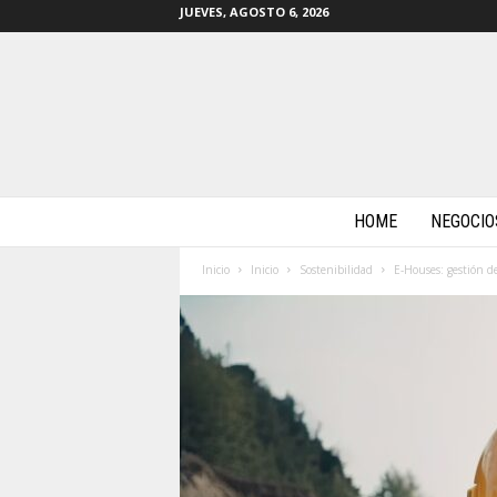
JUEVES, AGOSTO 6, 2026
m
HOME
NEGOCIO
a
s
Inicio
Inicio
Sostenibilidad
E-Houses: gestión de
b
y
t
e
s
.
c
o