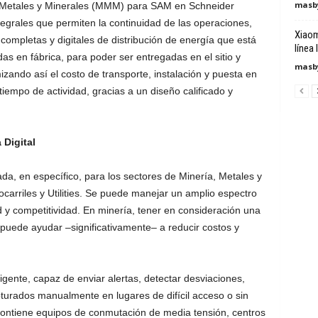
masby
ría Metales y Minerales (MMM) para SAM en Schneider
ntegrales que permiten la continuidad de las operaciones,
Xiaom
 completas y digitales de distribución de energía que está
línea 
as en fábrica, para poder ser entregadas en el sitio y
masby
izando así el costo de transporte, instalación y puesta en
iempo de actividad, gracias a un diseño calificado y
 Digital
ada, en específico, para los sectores de Minería, Metales y
ocarriles y Utilities. Se puede manejar un amplio espectro
 y competitividad. En minería, tener en consideración una
s puede ayudar –significativamente– a reducir costos y
ligente, capaz de enviar alertas, detectar desviaciones,
turados manualmente en lugares de difícil acceso o sin
ontiene equipos de conmutación de media tensión, centros