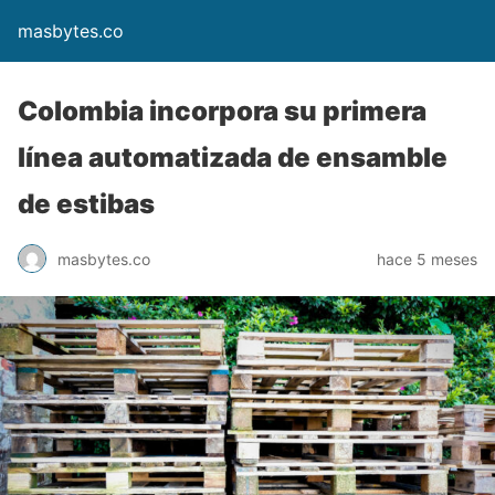
masbytes.co
Colombia incorpora su primera
línea automatizada de ensamble
de estibas
masbytes.co
hace 5 meses