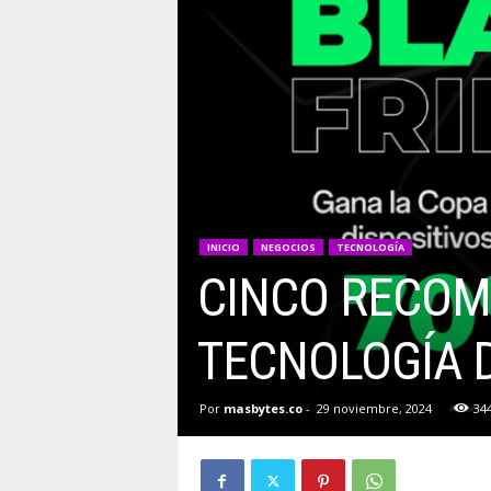
INICIO
NEGOCIOS
TECNOLOGÍA
CINCO RECOM
TECNOLOGÍA D
Por
masbytes.co
-
29 noviembre, 2024
34