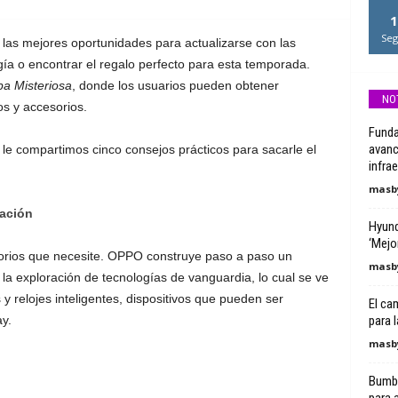
1
Seg
 las mejores oportunidades para actualizarse con las
ía o encontrar el regalo perfecto para esta temporada.
a Misteriosa
, donde los usuarios pueden obtener
NO
os y accesorios.
Funda
avanc
le compartimos cinco consejos prácticos para sacarle el
infra
masby
pación
Hyund
‘Mejor
esorios que necesite. OPPO construye paso a paso un
masby
la exploración de tecnologías de vanguardia, lo cual se ve
y relojes inteligentes, dispositivos que pueden ser
El cam
y.
para 
masby
Bumbl