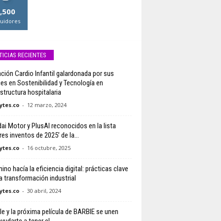
,500
uidores
TICIAS RECIENTES
ción Cardio Infantil galardonada por sus
es en Sostenibilidad y Tecnología en
estructura hospitalaria
tes.co
-
12 marzo, 2024
ai Motor y PlusAI reconocidos en la lista
es inventos de 2025’ de la...
tes.co
-
16 octubre, 2025
ino hacía la eficiencia digital: prácticas clave
la transformación industrial
tes.co
-
30 abril, 2024
e y la próxima película de BARBIE se unen