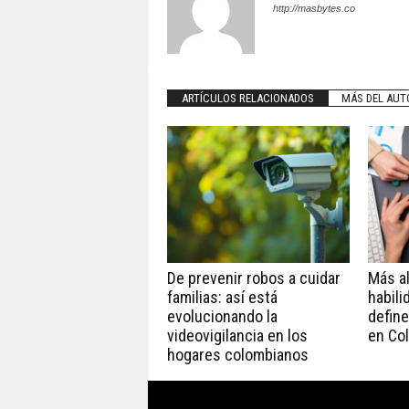
http://masbytes.co
ARTÍCULOS RELACIONADOS
MÁS DEL AUT
De prevenir robos a cuidar
Más all
familias: así está
habili
evolucionando la
define
videovigilancia en los
en Co
hogares colombianos