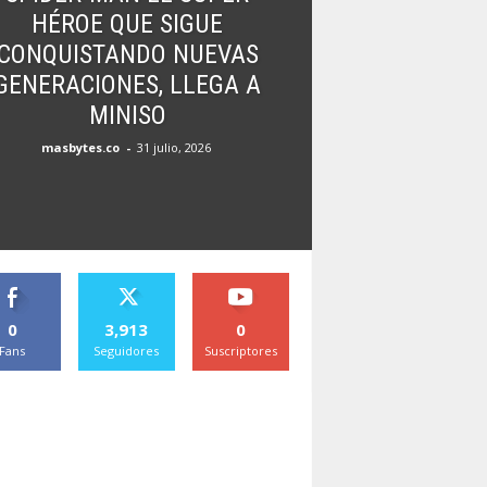
HÉROE QUE SIGUE
CONQUISTANDO NUEVAS
GENERACIONES, LLEGA A
MINISO
masbytes.co
-
31 julio, 2026
0
3,913
0
Fans
Seguidores
Suscriptores