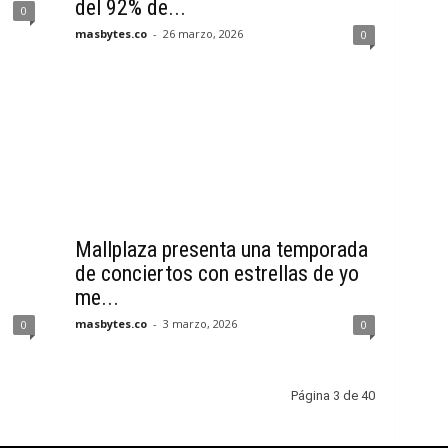
del 92% de...
0
masbytes.co
-
26 marzo, 2026
0
Mallplaza presenta una temporada
de conciertos con estrellas de yo
me...
masbytes.co
-
3 marzo, 2026
0
0
Página 3 de 40