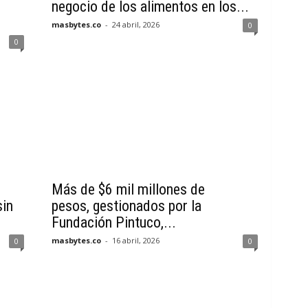
negocio de los alimentos en los...
masbytes.co
-
24 abril, 2026
0
0
Más de $6 mil millones de
sin
pesos, gestionados por la
Fundación Pintuco,...
masbytes.co
-
16 abril, 2026
0
0