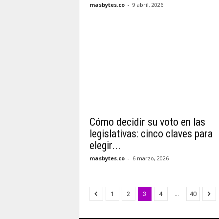
masbytes.co
-
9 abril, 2026
Cómo decidir su voto en las
legislativas: cinco claves para
elegir...
masbytes.co
-
6 marzo, 2026
...
1
2
3
4
40