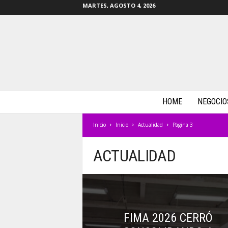
MARTES, AGOSTO 4, 2026
m
HOME
NEGOCIO
a
s
Inicio
Inicio
Actualidad
Página 3
b
y
t
ACTUALIDAD
e
s
.
c
o
FIMA 2026 CERRÓ