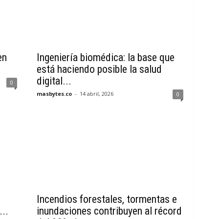
en
Ingeniería biomédica: la base que
está haciendo posible la salud
digital...
0
masbytes.co
-
14 abril, 2026
0
s
Incendios forestales, tormentas e
...
inundaciones contribuyen al récord