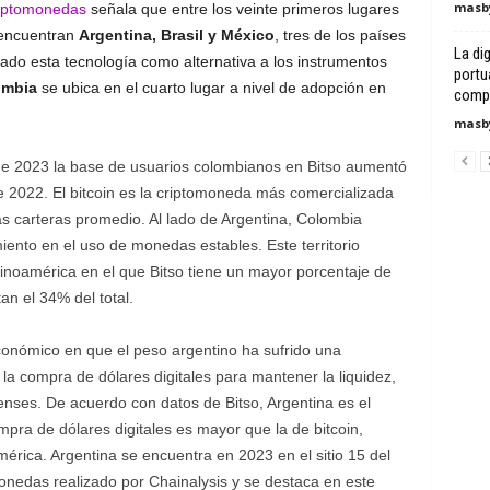
masby
riptomonedas
señala que entre los veinte primeros lugares
e encuentran
Argentina, Brasil y México
, tres de los países
La di
ado esta tecnología como alternativa a los instrumentos
portu
ombia
se ubica en el cuarto lugar a nivel de adopción en
compe
masby
e 2023 la base de usuarios colombianos en Bitso aumentó
 2022. El bitcoin es la criptomoneda más comercializada
s carteras promedio. Al lado de Argentina, Colombia
ento en el uso de monedas estables. Este territorio
tinoamérica en el que Bitso tiene un mayor porcentaje de
an el 34% del total.
onómico en que el peso argentino ha sufrido una
 la compra de dólares digitales para mantener la liquidez,
denses. De acuerdo con datos de Bitso, Argentina es el
mpra de dólares digitales es mayor que la de bitcoin,
érica. Argentina se encuentra en 2023 en el sitio 15 del
onedas realizado por Chainalysis y se destaca en este