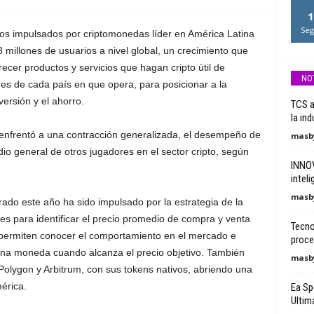
1
Seg
ros impulsados por criptomonedas líder en América Latina
millones de usuarios a nivel global, un crecimiento que
recer productos y servicios que hagan cripto útil de
NO
es de cada país en que opera, para posicionar a la
ersión y el ahorro.
TCS a
la ind
e enfrentó a una contracción generalizada, el desempeño de
masby
o general de otros jugadores en el sector cripto, según
INNOV
inteli
masby
ado este año ha sido impulsado por la estrategia de la
 para identificar el precio promedio de compra y venta
Tecno
e permiten conocer el comportamiento en el mercado e
proce
una moneda cuando alcanza el precio objetivo. También
masby
Polygon y Arbitrum, con sus tokens nativos, abriendo una
érica.
Ea Sp
Ultim