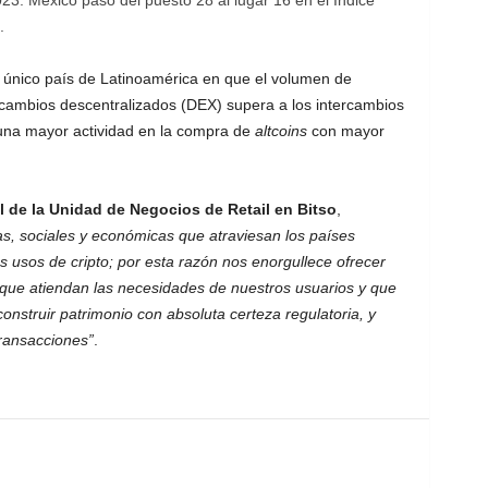
23. México pasó del puesto 28 al lugar 16 en el Índice
.
l único país de Latinoamérica en que el volumen de
cambios descentralizados (DEX) supera a los intercambios
 una mayor actividad en la compra de
altcoins
con mayor
l de la Unidad de Negocios de Retail en Bitso
,
cas, sociales y económicas que atraviesan los países
 usos de cripto; por esta razón nos enorgullece ofrecer
l que atiendan las necesidades de nuestros usuarios y que
construir patrimonio con absoluta certeza regulatoria, y
transacciones
”
.