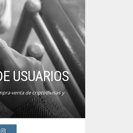
DE USUARIOS
mpra-venta de criptodivisas y