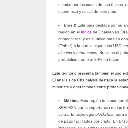
estudio por los casos de uso únicos, 
económico y social de este país.
Brasil:
Este país destaca por su amp
región en el
Índice
de Chainalysis. Bras
criptodivisas, y es el único país en
(Tether) a la que le siguen los USD
sta
altcoins
y
memecoins
. Brasil es el p
portafolios frente al 20% en Latam.
Este territorio presenta también el uso e
El análisis de Chainalysis destaca la est
minorista y operaciones entre profesionale
México:
Esta región destaca por el
XRP/MXN por la importancia de las tran
utilizar la tecnología
blockchain
para di
de pago facilitados por cripto. En Bit