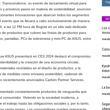
Seg
le: Transcendence
, su evento de lanzamiento virtual para
s y próximos pasos en materia de sostenibilidad, anuncios
mocionantes innovaciones que abarcan todos los segmentos
NO
 El evento que se llevará a cabo exclusivamente de manera
024, a las 12 PM hora de Bogotá en un sitio web dedicado
Los s
tecno
s de productos que cubren las líneas de productos para
s, pantallas, PCs de sobremesa y mini-PC de ASUS, entre
masby
Cómo 
masby
 que ASUS presentará en CES 2024 destacó el compromiso
tenibilidad y la creación de una economía circular,
Kyndr
ateriales reciclados en el diseño de productos, y la
indust
vés de medidas como envases sostenibles, cadenas de
masby
los recientemente anunciados Carbón Partner Services.
La ba
esentado constantemente productos de vanguardia que
masby
el consumidor. Viviendo en la sociedad moderna, a
l trabajo hasta las obligaciones sociales y, por lo tanto,
Segur
ciber
izar varias tareas. Los consumidores pueden prepararse