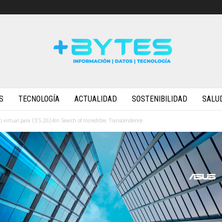
S
TECNOLOGÍA
ACTUALIDAD
SOSTENIBILIDAD
SALU
virtual para CES 2024In Search of Incredible: Transcendence