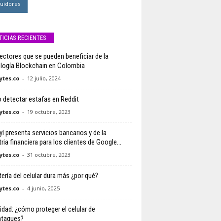
uidores
TICIAS RECIENTES
ectores que se pueden beneficiar de la
logía Blockchain en Colombia
tes.co
-
12 julio, 2024
detectar estafas en Reddit
tes.co
-
19 octubre, 2023
yl presenta servicios bancarios y de la
ria financiera para los clientes de Google...
tes.co
-
31 octubre, 2023
tería del celular dura más ¿por qué?
tes.co
-
4 junio, 2025
idad: ¿cómo proteger el celular de
ataques?