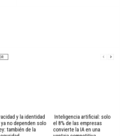
OR
vacidad y la identidad
Inteligencia artificial: solo
l ya no dependen solo
el 8% de las empresas
ley: también de la
convierte la IA en una
seguridad
ventaja competitiva