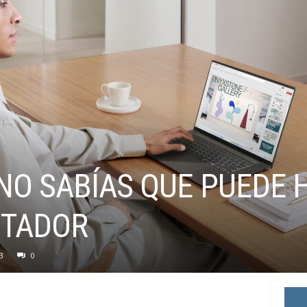
NO SABÍAS QUE PUEDE H
UTADOR
3
0