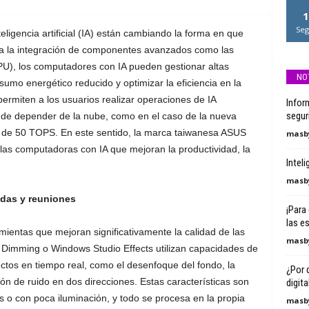
1
Seg
ligencia artificial (IA) están cambiando la forma en que
 a la integración de componentes avanzados como las
), los computadores con IA pueden gestionar altas
NO
mo energético reducido y optimizar la eficiencia en la
ermiten a los usuarios realizar operaciones de IA
Infor
segur
 de depender de la nube, como en el caso de la nueva
de 50 TOPS. En este sentido, la marca taiwanesa ASUS
masby
las computadoras con IA que mejoran la productividad, la
Inteli
masby
adas y reuniones
¡Para
las e
ientas que mejoran significativamente la calidad de las
masby
Dimming o Windows Studio Effects utilizan capacidades de
ectos en tiempo real, como el desenfoque del fondo, la
¿Por q
ión de ruido en dos direcciones. Estas características son
digital
s o con poca iluminación, y todo se procesa en la propia
masby