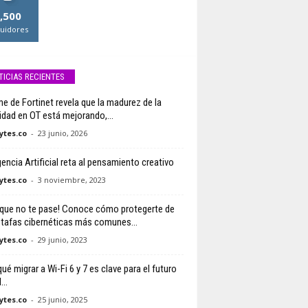
,500
uidores
TICIAS RECIENTES
me de Fortinet revela que la madurez de la
idad en OT está mejorando,...
tes.co
-
23 junio, 2026
gencia Artificial reta al pensamiento creativo
tes.co
-
3 noviembre, 2023
 que no te pase! Conoce cómo protegerte de
stafas cibernéticas más comunes...
tes.co
-
29 junio, 2023
ué migrar a Wi-Fi 6 y 7 es clave para el futuro
...
tes.co
-
25 junio, 2025