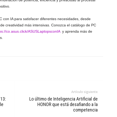
mbinación de potencia, eficiencia y privacidad al procesar
sitivo.
con IA para satisfacer diferentes necesidades, desde
 de creatividad más intensivas. Conozca el catálogo de PC
ps://co.asus.click/ASUSLaptopsconIA
y aprenda más de
s.
Artículo siguiente
 13:
Lo último de Inteligencia Artificial de
le
HONOR que está desafiando a la
competencia