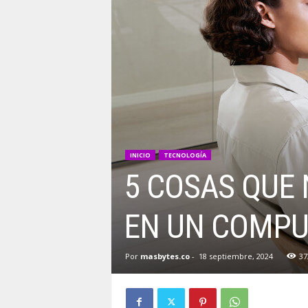
INICIO
TECNOLOGÍA
5 COSAS QUE 
EN UN COMP
Por
masbytes.co
-
18 septiembre, 2024
37