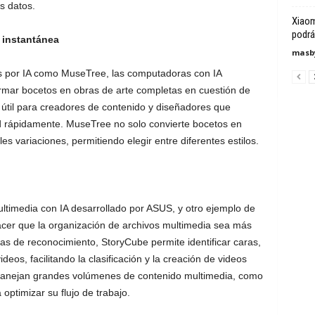
s datos.
Xiaom
podrá
 instantánea
masby
s por IA como MuseTree, las computadoras con IA
rmar bocetos en obras de arte completas en cuestión de
útil para creadores de contenido y diseñadores que
dad rápidamente. MuseTree no solo convierte bocetos en
s variaciones, permitiendo elegir entre diferentes estilos.
ltimedia con IA desarrollado por ASUS, y otro ejemplo de
er que la organización de archivos multimedia sea más
as de reconocimiento, StoryCube permite identificar caras,
deos, facilitando la clasificación y la creación de videos
manejan grandes volúmenes de contenido multimedia, como
optimizar su flujo de trabajo.